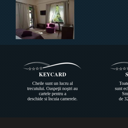
KEYCARD
Cheile sunt un lucru al
Toat
trecutului. Oaspeţii noştri au
sunt ec
cartele pentru a
Sma
deschide si încuia camerele.
de 3